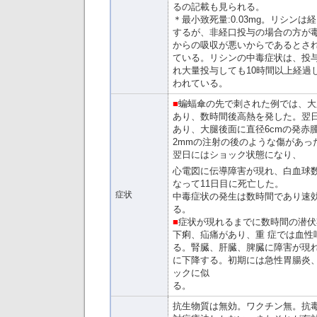
るの記載も見られる。
＊最小致死量:0.03mg。リシン
するが、非経口投与の場合の方が
からの吸収が悪いからであるとさ
ている。リシンの中毒症状は、投
れ大量投与しても10時間以上経過
われている。
■
蝙蝠傘の先で刺された例では、大
あり、数時間後高熱を発した。翌日
あり、大腿後面に直径6cmの発赤
2mmの注射の後のような傷があっ
翌日にはショック状態になり、
心電図に伝導障害が現れ、白血球数33
なって11日目に死亡した。
症状
中毒症状の発生は数時間であり速
る。
■
症状が現れるまでに数時間の潜伏
下痢、疝痛があり、重 症では血性
る。腎臓、肝臓、脾臓に障害が現
に下降する。初期には急性胃腸炎
ックに似
る。
抗生物質は無効。ワクチン無。抗