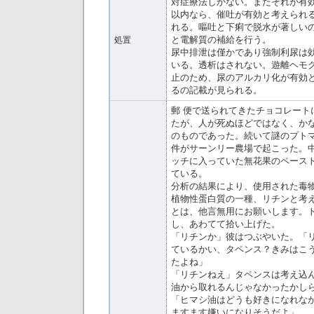
対症療法しかない。またそれが有
以内なら、催吐が有効と考えられ
れる。嘔吐と下痢で脱水が著しい
と電解質の補給を行う。
処置
尿中排泄は僅かであり強制利尿は
いる。透析はされない。遊離ヘモ
止のため、尿のアルカリ化が有効
るの記載が見られる。
郵 便で送られてきたチョコレート
たが、人が死ぬほどではなく、か
のものであった。続いて謎のプト
件がサーンリー農場で起こった。
ッチに入っていた無花果のペース
ている。
分析の結果により、使用された毒
植物性蛋白質の一種、リチンと考
とは、他言無用にお願いします。
し、あわてて拾い上げた。
「リチンか」彼はつぶやいた。「
ているかい、タペンス？きみはこ
たよね」
「リチンねえ」タペンスは考え込
油から取れるんじゃなかったかし
「ヒマシ油はどうも好きになれな
ますます嫌いになりそうだよ」