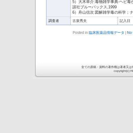
5）大木幸介:毒物雑学事典-ヘビ毒
談社ブルーバックス,1999
6）舟山信次:図解雑学毒の科学；ナツ
調査者
古泉秀夫
記入日
Posted in
臨床医薬品情報データ
|
No 
全ての原稿・資料の著作権は著者又は
copyright(c) 