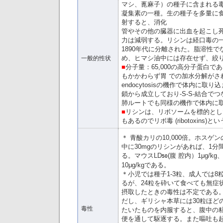
マシ、蓖麻子）の種子に含まれる
凝集素の一種。生の種子を多量に
射すると、消化
管やその他の臓器に出血を起こし
力は減弱する。リシンは経口毒の
1890年代に分離された。脂溶性で
め、ヒマシ油中には存在せず、絞
一般的性状
■
分子量：65,000の高分子蛋白
もかかわらず胃 での加水分解がさ
endocytosisの機作で体内に取
鎖から成立しており-S-S-結合で
肺ルートでも同様の機作で体内に
■
リシンは、リボソームを標的とし
もあるのでリボ毒 (ribotoxins)と
＊ 青酸カリの10,000倍。ホスゲ
中に30mgのリシンがあれば、1
る。マウスLD
(腹 腔内）1μg/k
50
10μg/kgである。
＊小児では種子1-3粒、成人では
るが、24粒を砕いて食べても無症
摂取したときの毒性は不定である
だし、ギリシャ本草には30粒ほど
毒性
たいたものを内服すると、腹中の
便を通して駆逐する。また嘔吐も