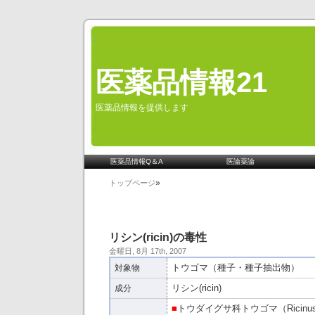
医薬品情報21
医薬品情報を提供します
医薬品情報Q＆A
医論薬論
»
トップページ
リシン(ricin)の毒性
金曜日, 8月 17th, 2007
トウゴマ（種子・種子抽出物）
対象物
リシン(ricin)
成分
■
トウダイグサ科トウゴマ（Ricinus