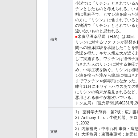
小説では『リチン』とされているが、
チンとしたものと考えられる。い
料は蓖麻子で、ヒマシ油を絞った
の方に『リシン』は含まれている
の物語で『リチン』とされている
違いないものと思われる。
■
米食品医薬品局（FDA）は30日
備考
リシンに対するワク チンが開発さ
間への臨床試験を承認したことを
承認を得たテキサス州立大が近く1
して実施する。ワクチンは遺伝子
与された人のリシンに対する免疫
め、中毒症状を防ぐ。リシンは植
シ油を搾った滓から簡単に抽出さ
までワクチンや解毒剤はなかった
昨年11月にホワイトハウスあての
にリシンの粉末が発見されるなど
悪用される事件が相次いでいる。
トン支局） [読売新聞,第46231号,2004
1） 薬科学大辞典 第2版；広川書店,
2）Anthony T.Tu：生物兵器
う,2002
3）内藤裕史：中毒百科-事例・病態
文献
4）大塚恭男：東西生薬考；創元社,1