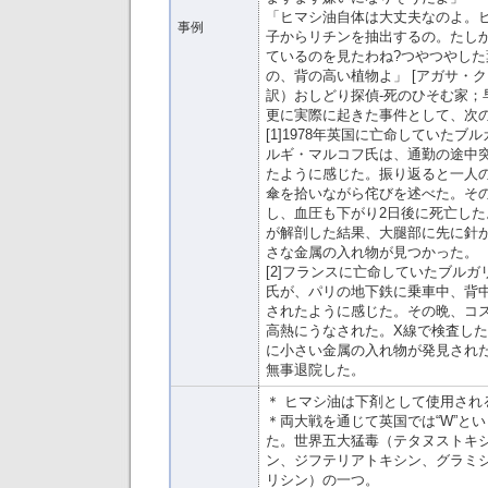
「ヒマシ油自体は大丈夫なのよ。
事例
子からリチンを抽出するの。たし
ているのを見たわね?つやつやした
の、背の高い植物よ」 [アガサ・
訳）おしどり探偵-死のひそむ家；早川
更に実際に起きた事件として、次
[1]1978年英国に亡命していた
ルギ・マルコフ氏は、通勤の途中
たように感じた。振り返ると一人
傘を拾いながら侘びを述べた。そ
し、血圧も下がり2日後に死亡し
が解剖した結果、大腿部に先に針
さな金属の入れ物が見つかった。
[2]フランスに亡命していたブル
氏が、パリの地下鉄に乗車中、背
されたように感じた。その晩、コ
高熱にうなされた。X線で検査し
に小さい金属の入れ物が発見された
無事退院した。
＊ ヒマシ油は下剤として使用され
＊両大戦を通じて英国では“W”と
た。世界五大猛毒（テタヌストキ
ン、ジフテリアトキシン、グラミ
リシン）の一つ。